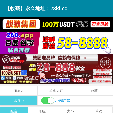
【收藏】永久地址：28kl.cc
加拿大
加拿大西
台湾
比特币
开/关(广告)
组合
杀组
大小
单双